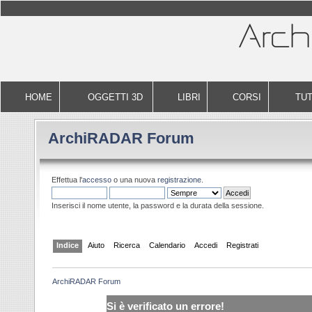
HOME
OGGETTI 3D
LIBRI
CORSI
TUT
ArchiRADAR Forum
Effettua l'
accesso
o una nuova
registrazione
.
Inserisci il nome utente, la password e la durata della sessione.
Indice
Aiuto
Ricerca
Calendario
Accedi
Registrati
ArchiRADAR Forum
Si è verificato un errore!