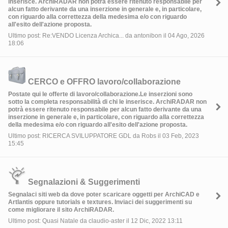
inserisce. ArchiRADAR non potrà essere ritenuto responsabile per
alcun fatto derivante da una inserzione in generale e, in particolare,
con riguardo alla correttezza della medesima e/o con riguardo
all'esito dell'azione proposta.
Ultimo post: Re:VENDO Licenza Archica... da antonibon il 04 Ago, 2026
18:06
CERCO e OFFRO lavoro/collaborazione
Postate qui le offerte di lavoro/collaborazione.Le inserzioni sono
sotto la completa responsabilità di chi le inserisce. ArchiRADAR non
potrà essere ritenuto responsabile per alcun fatto derivante da una
inserzione in generale e, in particolare, con riguardo alla correttezza
della medesima e/o con riguardo all'esito dell'azione proposta.
Ultimo post: RICERCA SVILUPPATORE GDL da Robs il 03 Feb, 2023
15:45
Segnalazioni & Suggerimenti
Segnalaci siti web da dove poter scaricare oggetti per ArchiCAD e
Artlantis oppure tutorials e textures. Inviaci dei suggerimenti su
come migliorare il sito ArchiRADAR.
Ultimo post: Quasi Natale da claudio-aster il 12 Dic, 2022 13:11