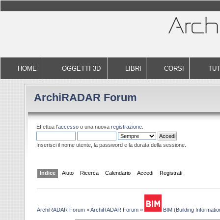
HOME
OGGETTI 3D
LIBRI
CORSI
TUT
ArchiRADAR Forum
Effettua l'
accesso
o una nuova
registrazione
.
Inserisci il nome utente, la password e la durata della sessione.
Indice
Aiuto
Ricerca
Calendario
Accedi
Registrati
ArchiRADAR Forum
»
ArchiRADAR Forum
»
BIM (Building Informatio