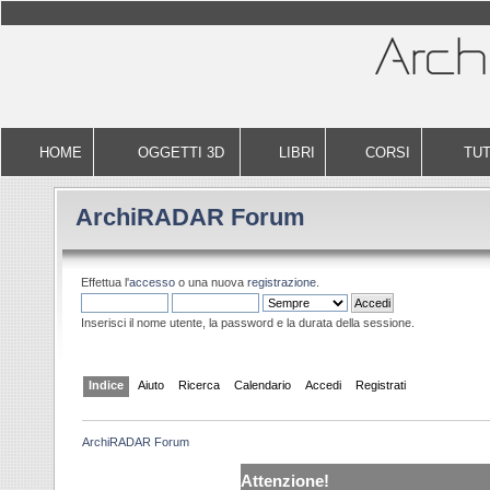
HOME
OGGETTI 3D
LIBRI
CORSI
TUT
ArchiRADAR Forum
Effettua l'
accesso
o una nuova
registrazione
.
Inserisci il nome utente, la password e la durata della sessione.
Indice
Aiuto
Ricerca
Calendario
Accedi
Registrati
ArchiRADAR Forum
Attenzione!