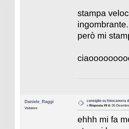
stampa veloci
ingombrante...
però mi stamp
ciaooooooo
consiglio su fotocamera di
Daniele_Raggi
«
Risposta #9 il:
05 Dicembre
Visitatore
ehhh mi fa m