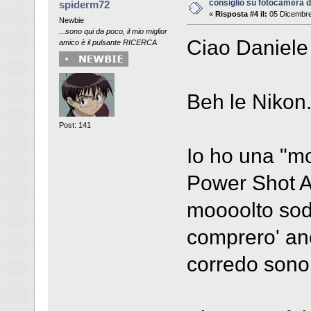
consiglio su fotocamera di
spiderm72
«
Risposta #4 il:
05 Dicembre
Newbie
...sono qui da poco, il mio miglior
Ciao Daniele 
amico è il pulsante RICERCA
Beh le Nikon..
Post: 141
Io ho una "m
Power Shot A
moooolto sodd
comprero' anc
corredo sono e