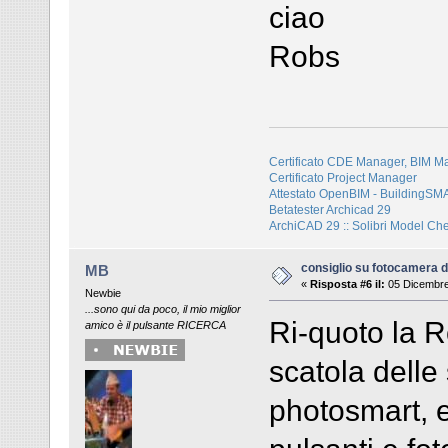
ciao
Robs
Certificato CDE Manager, BIM M
Certificato Project Manager
Attestato OpenBIM - BuildingS
Betatester Archicad 29
ArchiCAD 29 :: Solibri Model Ch
consiglio su fotocamera di
MB
«
Risposta #6 il:
05 Dicembre
Newbie
...sono qui da poco, il mio miglior
Ri-quoto la R
amico è il pulsante RICERCA
scatola delle
photosmart, 