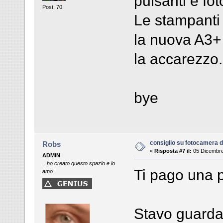
pulsanti e fot
Post: 70
Le stampanti 
la nuova A3+ 
la accarezzo..
bye
consiglio su fotocamera di
Robs
«
Risposta #7 il:
05 Dicembre
ADMIN
...ho creato questo spazio e lo
Ti pago una
amo
Stavo guardan