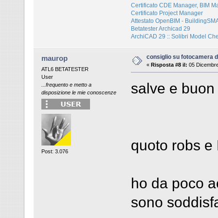
Certificato CDE Manager, BIM M
Certificato Project Manager
Attestato OpenBIM - BuildingS
Betatester Archicad 29
ArchiCAD 29 :: Solibri Model Ch
consiglio su fotocamera di
maurop
«
Risposta #8 il:
05 Dicembre
ATL6 BETATESTER
User
salve e buon l
...frequento e metto a
disposizione le mie conoscenze
quoto robs e
Post: 3.076
ho da poco a
sono soddisfa