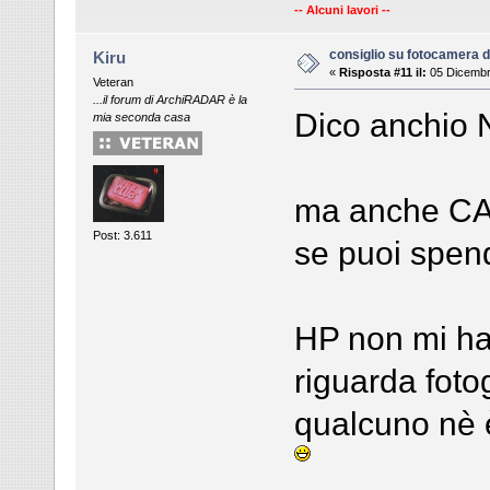
-- Alcuni lavori --
consiglio su fotocamera di
Kiru
«
Risposta #11 il:
05 Dicembr
Veteran
...il forum di ArchiRADAR è la
Dico anchio N
mia seconda casa
ma anche CAN
Post: 3.611
se puoi spend
HP non mi ha 
riguarda foto
qualcuno nè è