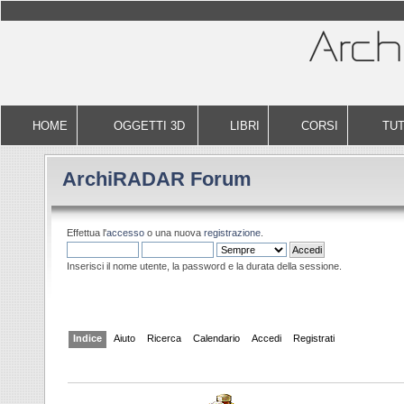
HOME
OGGETTI 3D
LIBRI
CORSI
TUT
ArchiRADAR Forum
Effettua l'
accesso
o una nuova
registrazione
.
Inserisci il nome utente, la password e la durata della sessione.
Indice
Aiuto
Ricerca
Calendario
Accedi
Registrati