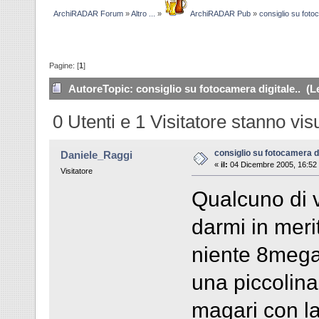
ArchiRADAR Forum
»
Altro ...
»
ArchiRADAR Pub
»
consiglio su fotoc
Pagine: [
1
]
Autore
Topic: consiglio su fotocamera digitale.. (L
0 Utenti e 1 Visitatore stanno vi
consiglio su fotocamera di
Daniele_Raggi
«
il:
04 Dicembre 2005, 16:52
Visitatore
Qualcuno di 
darmi in meri
niente 8mega
una piccolina
magari con l