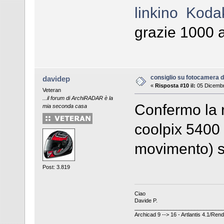
linkino Koda
grazie 1000 a t
consiglio su fotocamera di
davidep
«
Risposta #10 il:
05 Dicembr
Veteran
...il forum di ArchiRADAR è la
Confermo la r
mia seconda casa
coolpix 5400 
movimento) s
Post: 3.819
Ciao
Davide P.
_____________________________
Archicad 9 --> 16 - Artlantis 4.1/Re