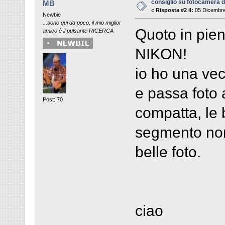
consiglio su fotocamera di
MB
«
Risposta #2 il:
05 Dicembre
Newbie
...sono qui da poco, il mio miglior
Quoto in pie
amico è il pulsante RICERCA
NIKON!
io ho una vec
e passa foto 
Post: 70
compatta, le 
segmento non
belle foto.
ciao