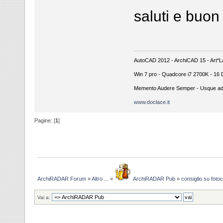
saluti e buon 
AutoCAD 2012 - ArchiCAD 15 - Art*La
Win 7 pro - Quadcore i7 2700K - 1
Memento Audere Semper - Usque a
www.doclace.it
Pagine: [
1
]
ArchiRADAR Forum
»
Altro ...
»
ArchiRADAR Pub
»
consiglio su fotoc
Vai a: