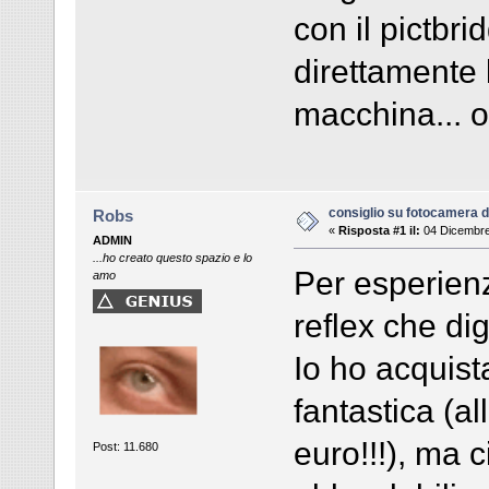
con il pictbr
direttamente 
macchina... o
consiglio su fotocamera di
Robs
«
Risposta #1 il:
04 Dicembre
ADMIN
...ho creato questo spazio e lo
Per esperienz
amo
reflex che dig
Io ho acquist
fantastica (al
euro!!!), ma 
Post: 11.680