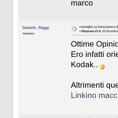
marco
consiglio su fotocamera di
Daniele_Raggi
«
Risposta #3 il:
05 Dicembre
Visitatore
Ottime Opinion
Ero infatti o
Kodak..
Altrimenti qu
Linkino mac