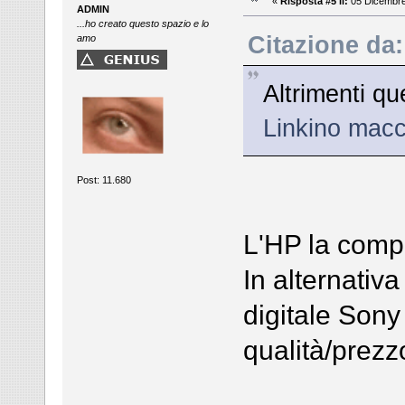
«
Risposta #5 il:
05 Dicembre
ADMIN
...ho creato questo spazio e lo
Citazione da
amo
Altrimenti q
Linkino mac
Post: 11.680
L'HP la compr
In alternativ
digitale Sony
qualità/prezz