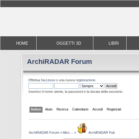
HOME
OGGETTI 3D
LIBRI
ArchiRADAR Forum
Effettua l'
accesso
o una nuova
registrazione
.
Inserisci il nome utente, la password e la durata della sessione.
Indice
Aiuto
Ricerca
Calendario
Accedi
Registrati
ArchiRADAR Forum
»
Altro ...
»
ArchiRADAR Pub