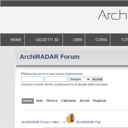
HOME
OGGETTI 3D
LIBRI
CORSI
TUT
ArchiRADAR Forum
Effettua l'
accesso
o una nuova
registrazione
.
Inserisci il nome utente, la password e la durata della sessione.
Indice
Aiuto
Ricerca
Calendario
Accedi
Registrati
ArchiRADAR Forum
»
Altro ...
»
ArchiRADAR Pub