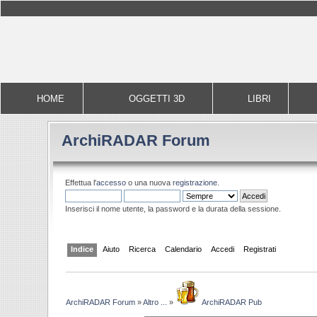
HOME
OGGETTI 3D
LIBRI
ArchiRADAR Forum
Effettua l'
accesso
o una nuova
registrazione
.
Inserisci il nome utente, la password e la durata della sessione.
Indice
Aiuto
Ricerca
Calendario
Accedi
Registrati
ArchiRADAR Forum
»
Altro ...
»
ArchiRADAR Pub