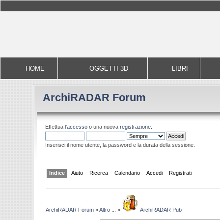
HOME
OGGETTI 3D
LIBRI
ArchiRADAR Forum
Effettua l'
accesso
o una nuova
registrazione
.
Inserisci il nome utente, la password e la durata della sessione.
Indice
Aiuto
Ricerca
Calendario
Accedi
Registrati
ArchiRADAR Forum
»
Altro ...
»
ArchiRADAR Pub