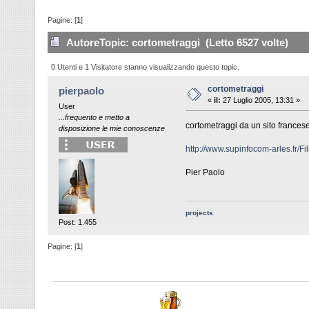
Pagine: [
1
]
Autore
Topic: cortometraggi (Letto 6527 volte)
0 Utenti e 1 Visitatore stanno visualizzando questo topic.
cortometraggi
pierpaolo
«
il:
27 Luglio 2005, 13:31 »
User
...frequento e metto a
cortometraggi da un sito francese
disposizione le mie conoscenze
http://www.supinfocom-arles.fr/Fi
Pier Paolo
projects
Post: 1.455
Pagine: [
1
]