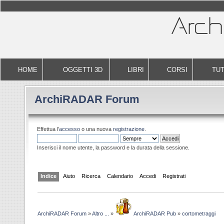
HOME
OGGETTI 3D
LIBRI
CORSI
TUT
ArchiRADAR Forum
Effettua l'
accesso
o una nuova
registrazione
.
Inserisci il nome utente, la password e la durata della sessione.
Indice
Aiuto
Ricerca
Calendario
Accedi
Registrati
ArchiRADAR Forum
»
Altro ...
»
ArchiRADAR Pub
»
cortometraggi