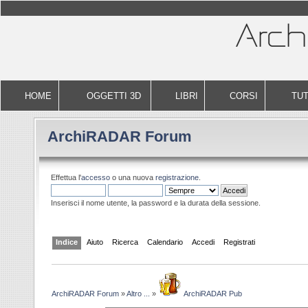
HOME
OGGETTI 3D
LIBRI
CORSI
TUT
ArchiRADAR Forum
Effettua l'
accesso
o una nuova
registrazione
.
Inserisci il nome utente, la password e la durata della sessione.
Indice
Aiuto
Ricerca
Calendario
Accedi
Registrati
ArchiRADAR Forum
»
Altro ...
»
ArchiRADAR Pub