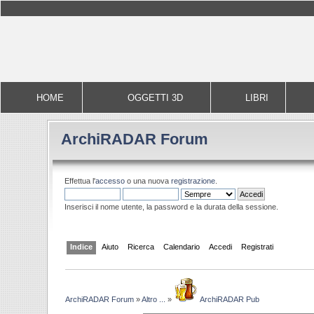
HOME
OGGETTI 3D
LIBRI
ArchiRADAR Forum
Effettua l'
accesso
o una nuova
registrazione
.
Inserisci il nome utente, la password e la durata della sessione.
Indice
Aiuto
Ricerca
Calendario
Accedi
Registrati
ArchiRADAR Forum
»
Altro ...
»
ArchiRADAR Pub