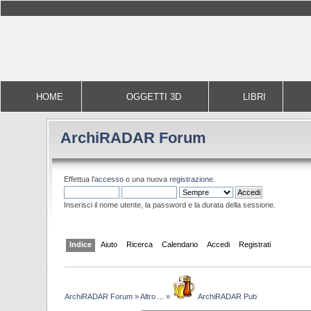
HOME
OGGETTI 3D
LIBRI
ArchiRADAR Forum
Effettua l'
accesso
o una nuova
registrazione
.
Inserisci il nome utente, la password e la durata della sessione.
Indice
Aiuto
Ricerca
Calendario
Accedi
Registrati
ArchiRADAR Forum
»
Altro ...
»
ArchiRADAR Pub