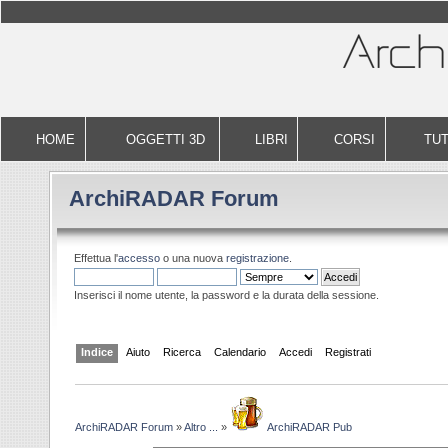
HOME
OGGETTI 3D
LIBRI
CORSI
TUT
ArchiRADAR Forum
Effettua l'
accesso
o una nuova
registrazione
.
Inserisci il nome utente, la password e la durata della sessione.
Indice
Aiuto
Ricerca
Calendario
Accedi
Registrati
ArchiRADAR Forum
»
Altro ...
»
ArchiRADAR Pub