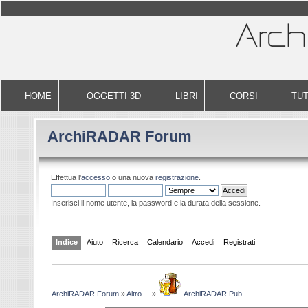
HOME
OGGETTI 3D
LIBRI
CORSI
TUT
ArchiRADAR Forum
Effettua l'
accesso
o una nuova
registrazione
.
Inserisci il nome utente, la password e la durata della sessione.
Indice
Aiuto
Ricerca
Calendario
Accedi
Registrati
ArchiRADAR Forum
»
Altro ...
»
ArchiRADAR Pub