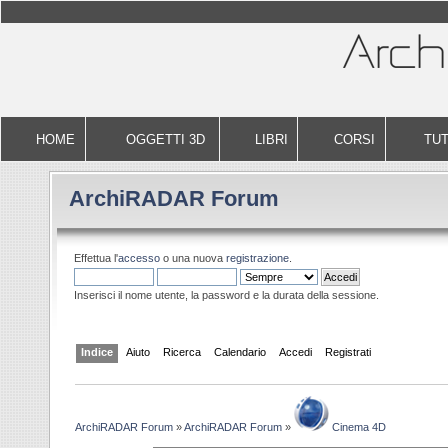
HOME
OGGETTI 3D
LIBRI
CORSI
TUT
ArchiRADAR Forum
Effettua l'
accesso
o una nuova
registrazione
.
Inserisci il nome utente, la password e la durata della sessione.
Indice
Aiuto
Ricerca
Calendario
Accedi
Registrati
ArchiRADAR Forum
»
ArchiRADAR Forum
»
Cinema 4D