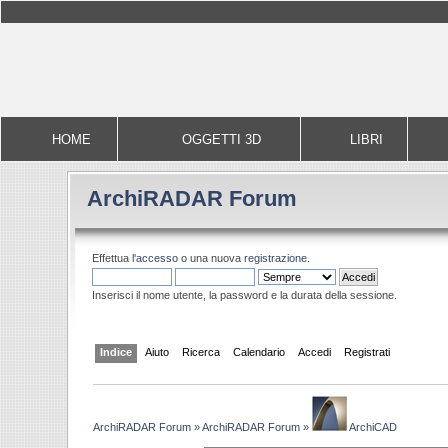
HOME
OGGETTI 3D
LIBRI
ArchiRADAR Forum
Effettua l'
accesso
o una nuova
registrazione
.
Inserisci il nome utente, la password e la durata della sessione.
Indice
Aiuto
Ricerca
Calendario
Accedi
Registrati
ArchiRADAR Forum
»
ArchiRADAR Forum
»
ArchiCAD