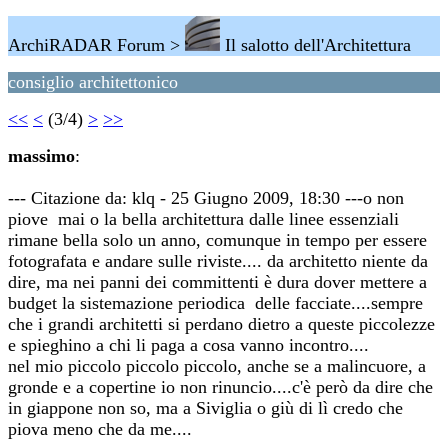
ArchiRADAR Forum >
Il salotto dell'Architettura
consiglio architettonico
<<
<
(3/4)
>
>>
massimo
:
--- Citazione da: klq - 25 Giugno 2009, 18:30 ---o non
piove mai o la bella architettura dalle linee essenziali
rimane bella solo un anno, comunque in tempo per essere
fotografata e andare sulle riviste.... da architetto niente da
dire, ma nei panni dei committenti è dura dover mettere a
budget la sistemazione periodica delle facciate....sempre
che i grandi architetti si perdano dietro a queste piccolezze
e spieghino a chi li paga a cosa vanno incontro....
nel mio piccolo piccolo piccolo, anche se a malincuore, a
gronde e a copertine io non rinuncio....c'è però da dire che
in giappone non so, ma a Siviglia o giù di lì credo che
piova meno che da me....