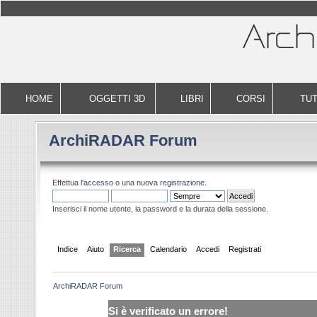
HOME
OGGETTI 3D
LIBRI
CORSI
TUT
ArchiRADAR Forum
Effettua l'
accesso
o una nuova
registrazione
.
Inserisci il nome utente, la password e la durata della sessione.
Indice
Aiuto
Ricerca
Calendario
Accedi
Registrati
ArchiRADAR Forum
Si è verificato un errore!