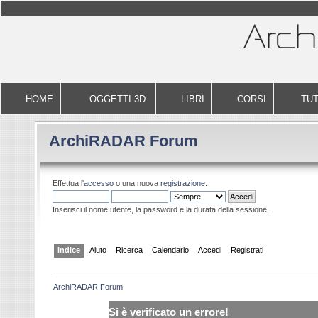
HOME
OGGETTI 3D
LIBRI
CORSI
TUT
ArchiRADAR Forum
Effettua l'
accesso
o una nuova
registrazione
.
Inserisci il nome utente, la password e la durata della sessione.
Indice
Aiuto
Ricerca
Calendario
Accedi
Registrati
ArchiRADAR Forum
Si è verificato un errore!