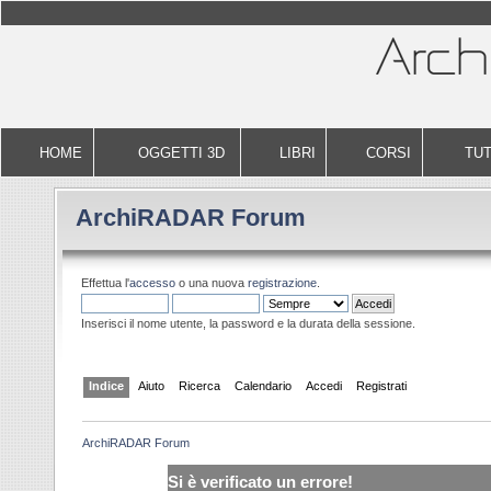
HOME
OGGETTI 3D
LIBRI
CORSI
TUT
ArchiRADAR Forum
Effettua l'
accesso
o una nuova
registrazione
.
Inserisci il nome utente, la password e la durata della sessione.
Indice
Aiuto
Ricerca
Calendario
Accedi
Registrati
ArchiRADAR Forum
Si è verificato un errore!