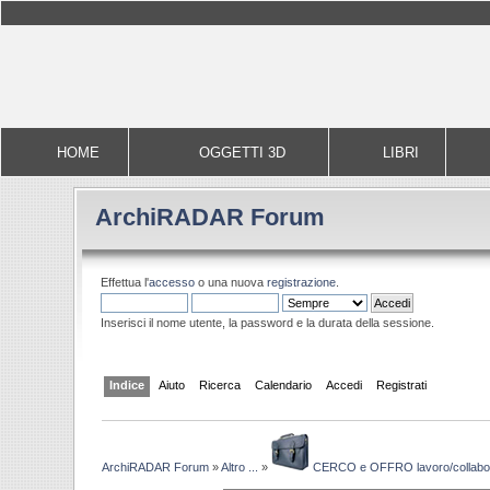
HOME
OGGETTI 3D
LIBRI
ArchiRADAR Forum
Effettua l'
accesso
o una nuova
registrazione
.
Inserisci il nome utente, la password e la durata della sessione.
Indice
Aiuto
Ricerca
Calendario
Accedi
Registrati
ArchiRADAR Forum
»
Altro ...
»
CERCO e OFFRO lavoro/collabo