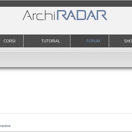
CORSI
TUTORIAL
FORUM
SH
razione