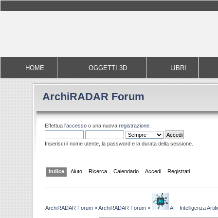
HOME
OGGETTI 3D
LIBRI
ArchiRADAR Forum
Effettua l'
accesso
o una nuova
registrazione
.
Inserisci il nome utente, la password e la durata della sessione.
Indice
Aiuto
Ricerca
Calendario
Accedi
Registrati
ArchiRADAR Forum
»
ArchiRADAR Forum
»
AI - Intelligenza Artifi