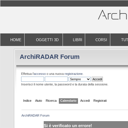
HOME
OGGETTI 3D
LIBRI
CORSI
TUT
ArchiRADAR Forum
Effettua l'
accesso
o una nuova
registrazione
.
Inserisci il nome utente, la password e la durata della sessione.
Indice
Aiuto
Ricerca
Calendario
Accedi
Registrati
ArchiRADAR Forum
Si è verificato un errore!