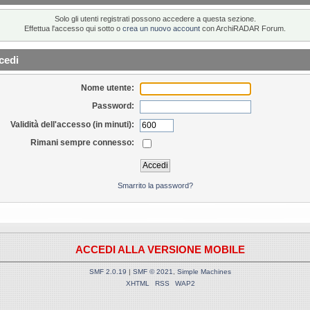
Solo gli utenti registrati possono accedere a questa sezione.
Effettua l'accesso qui sotto o
crea un nuovo account
con ArchiRADAR Forum.
cedi
Nome utente:
Password:
Validità dell'accesso (in minuti):
Rimani sempre connesso:
Smarrito la password?
ACCEDI ALLA VERSIONE MOBILE
SMF 2.0.19
|
SMF © 2021
,
Simple Machines
XHTML
RSS
WAP2