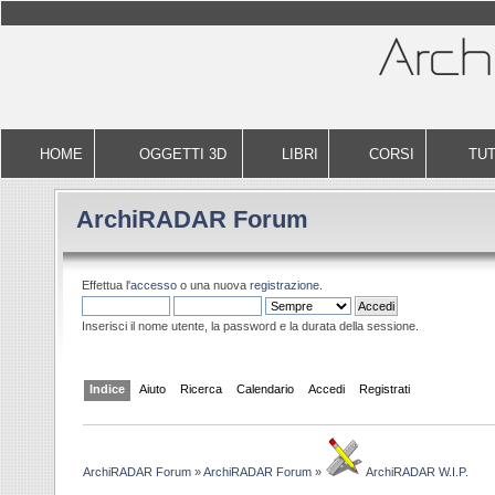
HOME
OGGETTI 3D
LIBRI
CORSI
TUT
ArchiRADAR Forum
Effettua l'
accesso
o una nuova
registrazione
.
Inserisci il nome utente, la password e la durata della sessione.
Indice
Aiuto
Ricerca
Calendario
Accedi
Registrati
ArchiRADAR Forum
»
ArchiRADAR Forum
»
ArchiRADAR W.I.P.