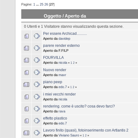
Pagine:
1
...
25
26
[
27
]
Oggetto
/
Aperto da
0 Utenti e 1 Visitatore stanno visualizzando questa sezione.
Per essere Archicad...........
Aperto da
davidep
parere render esterno
Aperto da F.FILP
FOURVILLA
Aperto da
nicola
«
1
2
»
Nuovo render
Aperto da
maxr
piano peep
Aperto da
edo.7
«
1
2
»
i miei vecchi render
Aperto da
nicola
rendering. come è uscito? cosa devo farci?
Aperto da
rava
effetto plastico
Aperto da
edo.7
Lavoro finito (quasi), fotoinserimento con Artlantis 2
Aperto da
Viviano Sauro
«
1
2
»