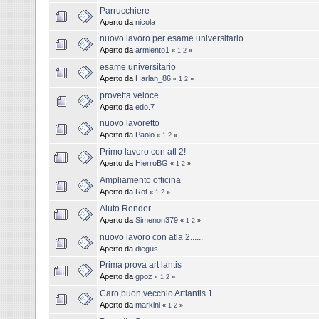
Parrucchiere
Aperto da
nicola
nuovo lavoro per esame universitario
Aperto da
armiento1
«
1
2
»
esame universitario
Aperto da
Harlan_86
«
1
2
»
provetta veloce...
Aperto da
edo.7
nuovo lavoretto
Aperto da
Paolo
«
1
2
»
Primo lavoro con atl 2!
Aperto da
HierroBG
«
1
2
»
Ampliamento officina
Aperto da
Rot
«
1
2
»
Aiuto Render
Aperto da
Simenon379
«
1
2
»
nuovo lavoro con atla 2......
Aperto da
diegus
Prima prova art lantis
Aperto da
gpoz
«
1
2
»
Caro,buon,vecchio Artlantis 1
Aperto da
markini
«
1
2
»