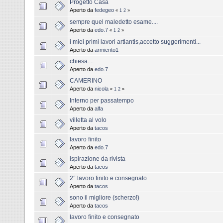
Progetto Casa
Aperto da
fedegeo
«
1
2
»
sempre quel maledetto esame....
Aperto da
edo.7
«
1
2
»
i miei primi lavori artlantis,accetto suggerimenti...
Aperto da
armiento1
chiesa....
Aperto da
edo.7
CAMERINO
Aperto da
nicola
«
1
2
»
Interno per passatempo
Aperto da
alfa
villetta al volo
Aperto da
tacos
lavoro finito
Aperto da
edo.7
ispirazione da rivista
Aperto da
tacos
2° lavoro finito e consegnato
Aperto da
tacos
sono il migliore (scherzo!)
Aperto da
tacos
lavoro finito e consegnato