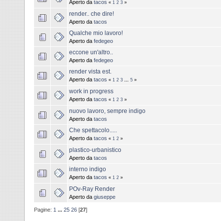
Aperto da
tacos
«
1
2
3
»
render.. che dire!
Aperto da
tacos
Qualche mio lavoro!
Aperto da
fedegeo
eccone un'altro..
Aperto da
fedegeo
render vista est.
Aperto da
tacos
«
1
2
3
...
5
»
work in progress
Aperto da
tacos
«
1
2
3
»
nuovo lavoro, sempre indigo
Aperto da
tacos
Che spettacolo.....
Aperto da
tacos
«
1
2
»
plastico-urbanistico
Aperto da
tacos
interno indigo
Aperto da
tacos
«
1
2
»
POv-Ray Render
Aperto da
giuseppe
Pagine:
1
...
25
26
[
27
]