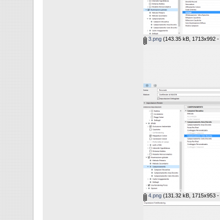
3.png
(143.35 kB, 1713x992 - v
4.png
(131.32 kB, 1715x953 - v