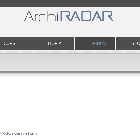
CORSI
TUTORIAL
FORUM
SH
»
Migliora con cine interni