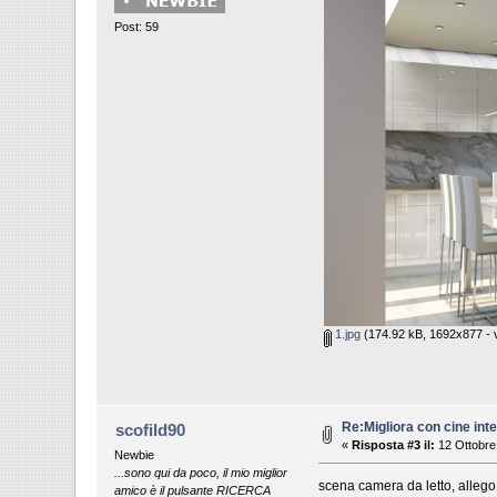
Post: 59
1.jpg
(174.92 kB, 1692x877 - v
Re:Migliora con cine inte
scofild90
«
Risposta #3 il:
12 Ottobre
Newbie
...sono qui da poco, il mio miglior
scena camera da letto, allego 
amico è il pulsante RICERCA