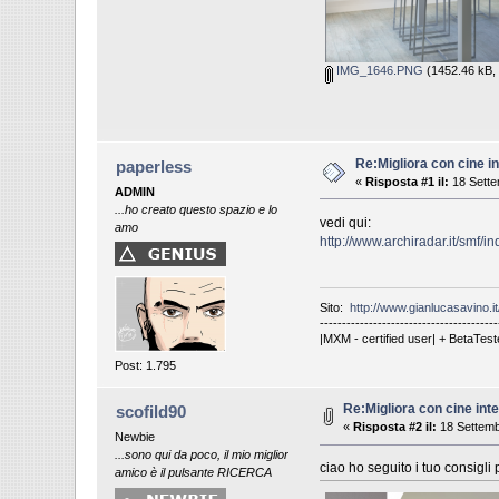
IMG_1646.PNG
(1452.46 kB, 
Re:Migliora con cine in
paperless
«
Risposta #1 il:
18 Sette
ADMIN
...ho creato questo spazio e lo
vedi qui:
amo
http://www.archiradar.it/smf/
Sito:
http://www.gianlucasavino.it
----------------------------------------
|MXM - certified user| + BetaTest
Post: 1.795
Re:Migliora con cine inte
scofild90
«
Risposta #2 il:
18 Settemb
Newbie
...sono qui da poco, il mio miglior
ciao ho seguito i tuo consigli
amico è il pulsante RICERCA