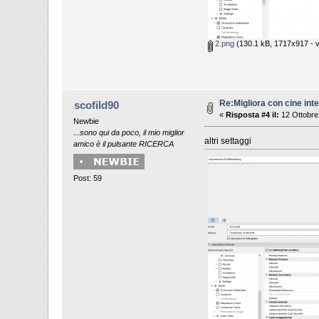
2.png
(130.1 kB, 1717x917 - vi
Re:Migliora con cine inte
scofild90
«
Risposta #4 il:
12 Ottobre
Newbie
...sono qui da poco, il mio miglior
altri settaggi
amico è il pulsante RICERCA
Post: 59