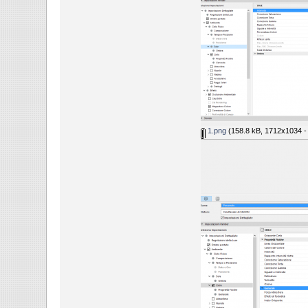
1.png
(158.8 kB, 1712x1034 - v