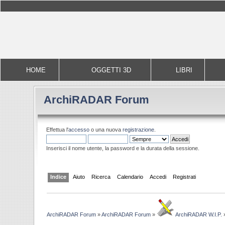
HOME
OGGETTI 3D
LIBRI
ArchiRADAR Forum
Effettua l'
accesso
o una nuova
registrazione
.
Inserisci il nome utente, la password e la durata della sessione.
Indice
Aiuto
Ricerca
Calendario
Accedi
Registrati
ArchiRADAR Forum
»
ArchiRADAR Forum
»
ArchiRADAR W.I.P.