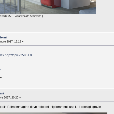
1334x750 - visualizzato 533 volte.)
terni
mbre 2017, 12:13 »
index.php?topic=25801.0
/
---------
er
rni
re 2017, 20:20 »
 posta l'altra immagine dove noto dei miglioramenti asp tuoi consigli grazie