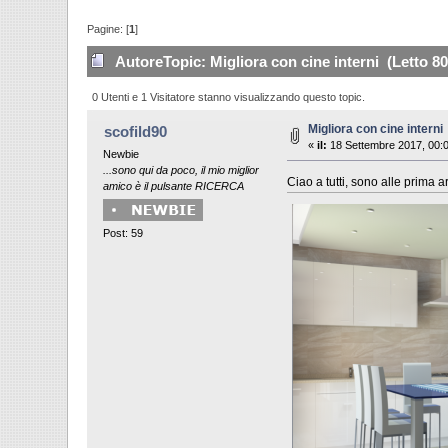
Pagine: [
1
]
Autore
Topic: Migliora con cine interni (Letto 80
0 Utenti e 1 Visitatore stanno visualizzando questo topic.
Migliora con cine interni
scofild90
«
il:
18 Settembre 2017, 00:
Newbie
...sono qui da poco, il mio miglior
Ciao a tutti, sono alle prima 
amico è il pulsante RICERCA
Post: 59