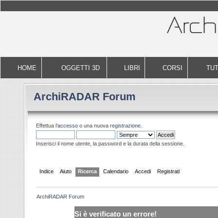
HOME
OGGETTI 3D
LIBRI
CORSI
TUT
ArchiRADAR Forum
Effettua l'
accesso
o una nuova
registrazione
.
Inserisci il nome utente, la password e la durata della sessione.
Indice
Aiuto
Ricerca
Calendario
Accedi
Registrati
ArchiRADAR Forum
Si è verificato un errore!