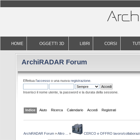
HOME
OGGETTI 3D
LIBRI
CORSI
TUT
ArchiRADAR Forum
Effettua l'
accesso
o una nuova
registrazione
.
Inserisci il nome utente, la password e la durata della sessione.
Indice
Aiuto
Ricerca
Calendario
Accedi
Registrati
ArchiRADAR Forum
»
Altro ...
»
CERCO e OFFRO lavoro/collaboraz