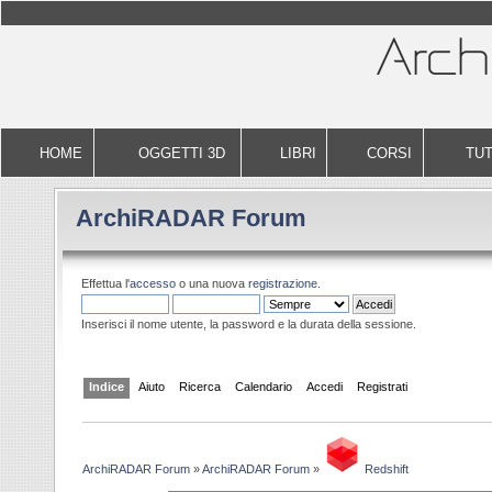
HOME
OGGETTI 3D
LIBRI
CORSI
TUT
ArchiRADAR Forum
Effettua l'
accesso
o una nuova
registrazione
.
Inserisci il nome utente, la password e la durata della sessione.
Indice
Aiuto
Ricerca
Calendario
Accedi
Registrati
ArchiRADAR Forum
»
ArchiRADAR Forum
»
Redshift