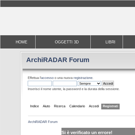
HOME
OGGETTI 3D
LIBRI
ArchiRADAR Forum
Effettua l'
accesso
o una nuova
registrazione
.
Inserisci il nome utente, la password e la durata della sessione.
Indice
Aiuto
Ricerca
Calendario
Accedi
Registrati
ArchiRADAR Forum
Si è verificato un errore!