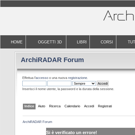
HOME
OGGETTI 3D
LIBRI
CORSI
TUT
ArchiRADAR Forum
Effettua l'
accesso
o una nuova
registrazione
.
Inserisci il nome utente, la password e la durata della sessione.
Indice
Aiuto
Ricerca
Calendario
Accedi
Registrati
ArchiRADAR Forum
Si è verificato un errore!