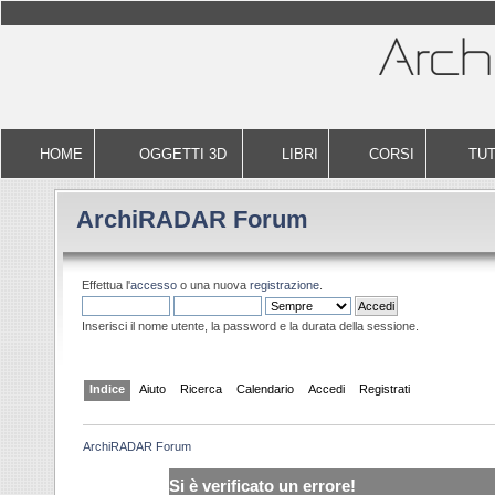
HOME
OGGETTI 3D
LIBRI
CORSI
TUT
ArchiRADAR Forum
Effettua l'
accesso
o una nuova
registrazione
.
Inserisci il nome utente, la password e la durata della sessione.
Indice
Aiuto
Ricerca
Calendario
Accedi
Registrati
ArchiRADAR Forum
Si è verificato un errore!