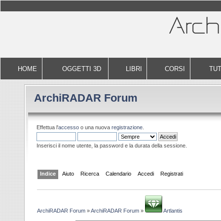
HOME
OGGETTI 3D
LIBRI
CORSI
TUT
ArchiRADAR Forum
Effettua l'
accesso
o una nuova
registrazione
.
Inserisci il nome utente, la password e la durata della sessione.
Indice
Aiuto
Ricerca
Calendario
Accedi
Registrati
ArchiRADAR Forum
»
ArchiRADAR Forum
»
Artlantis