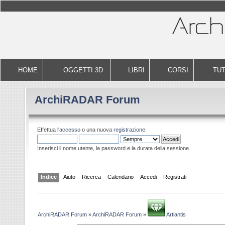
HOME
OGGETTI 3D
LIBRI
CORSI
TUT
ArchiRADAR Forum
Effettua l'
accesso
o una nuova
registrazione
.
Inserisci il nome utente, la password e la durata della sessione.
Indice
Aiuto
Ricerca
Calendario
Accedi
Registrati
ArchiRADAR Forum
»
ArchiRADAR Forum
»
Artlantis