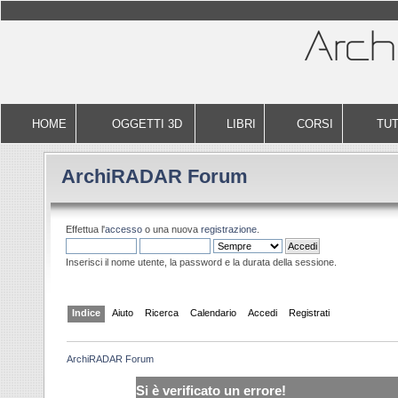
HOME
OGGETTI 3D
LIBRI
CORSI
TUT
ArchiRADAR Forum
Effettua l'
accesso
o una nuova
registrazione
.
Inserisci il nome utente, la password e la durata della sessione.
Indice
Aiuto
Ricerca
Calendario
Accedi
Registrati
ArchiRADAR Forum
Si è verificato un errore!