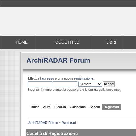
HOME
OGGETTI 3D
LIBRI
ArchiRADAR Forum
Effettua l'
accesso
o una nuova
registrazione
.
Inserisci il nome utente, la password e la durata della sessione.
Indice
Aiuto
Ricerca
Calendario
Accedi
Registrati
ArchiRADAR Forum
»
Registrati
Casella di Registrazione