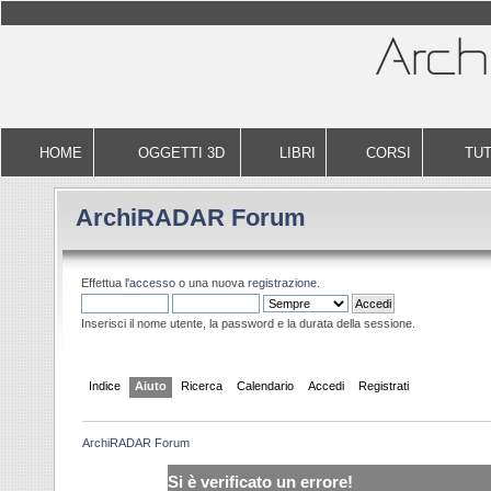
HOME
OGGETTI 3D
LIBRI
CORSI
TUT
ArchiRADAR Forum
Effettua l'
accesso
o una nuova
registrazione
.
Inserisci il nome utente, la password e la durata della sessione.
Indice
Aiuto
Ricerca
Calendario
Accedi
Registrati
ArchiRADAR Forum
Si è verificato un errore!