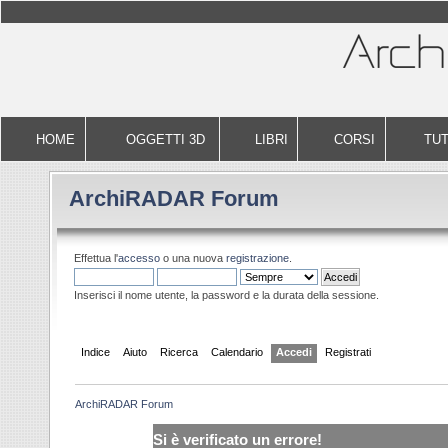
HOME
OGGETTI 3D
LIBRI
CORSI
TUT
ArchiRADAR Forum
Effettua l'
accesso
o una nuova
registrazione
.
Inserisci il nome utente, la password e la durata della sessione.
Indice
Aiuto
Ricerca
Calendario
Accedi
Registrati
ArchiRADAR Forum
Si è verificato un errore!