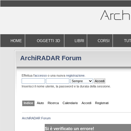
HOME
OGGETTI 3D
LIBRI
CORSI
TUT
ArchiRADAR Forum
Effettua l'
accesso
o una nuova
registrazione
.
Inserisci il nome utente, la password e la durata della sessione.
Indice
Aiuto
Ricerca
Calendario
Accedi
Registrati
ArchiRADAR Forum
Si è verificato un errore!