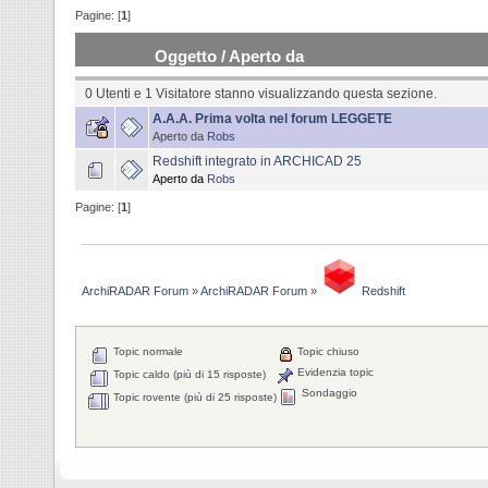
Pagine: [
1
]
Oggetto
/
Aperto da
0 Utenti e 1 Visitatore stanno visualizzando questa sezione.
A.A.A. Prima volta nel forum LEGGETE
Aperto da
Robs
Redshift integrato in ARCHICAD 25
Aperto da
Robs
Pagine: [
1
]
ArchiRADAR Forum
»
ArchiRADAR Forum
»
Redshift
Topic normale
Topic chiuso
Evidenzia topic
Topic caldo (più di 15 risposte)
Sondaggio
Topic rovente (più di 25 risposte)