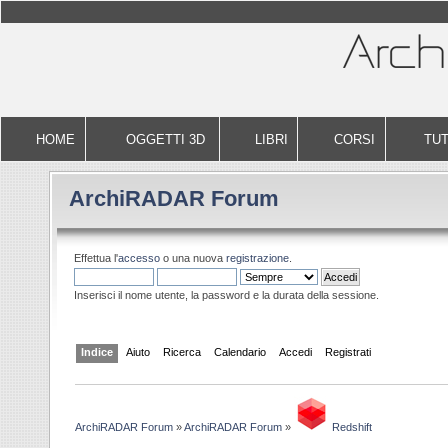
HOME
OGGETTI 3D
LIBRI
CORSI
TUT
ArchiRADAR Forum
Effettua l'
accesso
o una nuova
registrazione
.
Inserisci il nome utente, la password e la durata della sessione.
Indice
Aiuto
Ricerca
Calendario
Accedi
Registrati
ArchiRADAR Forum
»
ArchiRADAR Forum
»
Redshift