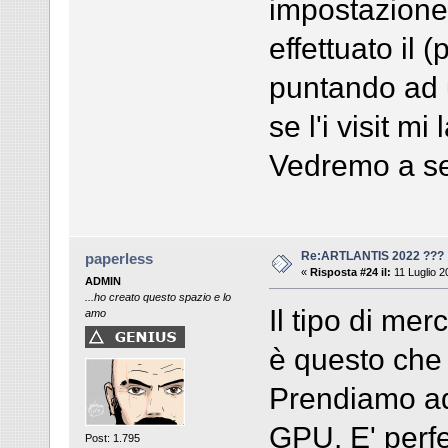
impostazione 
effettuato il
puntando ad u
se l'i visit mi
Vedremo a se
Re:ARTLANTIS 2022 ???
paperless
«
Risposta #24 il:
11 Luglio 2
ADMIN
...ho creato questo spazio e lo
Il tipo di merc
amo
è questo che 
Prendiamo ad
GPU. E' perf
Post: 1.795