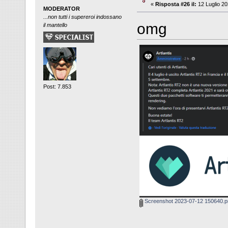
«
Risposta #26 il:
12 Luglio 20
MODERATOR
...non tutti i supereroi indossano
omg
il mantello
Post: 7.853
Screenshot 2023-07-12 150640.p