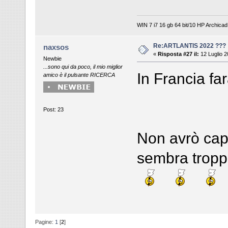
WIN 7 i7 16 gb 64 bit/10 HP Archicad 
Re:ARTLANTIS 2022 ???
naxsos
«
Risposta #27 il:
12 Luglio 2
Newbie
...sono qui da poco, il mio miglior
In Francia far
amico è il pulsante RICERCA
Post: 23
Non avrò capi
sembra troppo
Pagine:
1
[
2
]