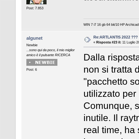
Post: 7.853
WIN 7 i7 16 gb 64 bit/10 HP Archicad 
Re:ARTLANTIS 2022 ???
algunet
«
Risposta #23 il:
11 Luglio 2
Newbie
...sono qui da poco, il mio miglior
Dalla rispost
amico è il pulsante RICERCA
non si tratta
Post: 6
"pacchetto s
utilizzato per
Comunque, si
inutile. Il ra
real time, ha