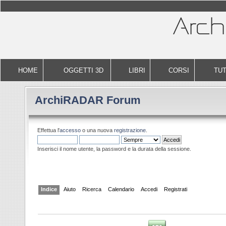
HOME
OGGETTI 3D
LIBRI
CORSI
TUT
ArchiRADAR Forum
Effettua l'
accesso
o una nuova
registrazione
.
Inserisci il nome utente, la password e la durata della sessione.
Indice
Aiuto
Ricerca
Calendario
Accedi
Registrati