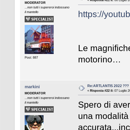
«
Risposta #21 il:
06 Luglio 2
MODERATOR
...non tutti i supereroi indossano
https://yout
il mantello
Le magnifiche
motorino…
Post: 887
Re:ARTLANTIS 2022 ???
markini
«
Risposta #22 il:
07 Luglio 2
MODERATOR
...non tutti i supereroi indossano
Spero di aver
il mantello
una modalità
accurata...inc