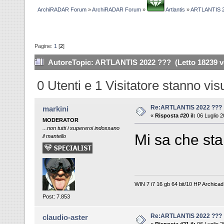
ArchiRADAR Forum
»
ArchiRADAR Forum
»
Artlantis
»
ARTLANTIS 2
Pagine:
1
[
2
]
Autore
Topic: ARTLANTIS 2022 ??? (Letto 18239 v
0 Utenti e 1 Visitatore stanno vi
Re:ARTLANTIS 2022 ???
markini
«
Risposta #20 il:
06 Luglio 2
MODERATOR
...non tutti i supereroi indossano
Mi sa che sta
il mantello
WIN 7 i7 16 gb 64 bit/10 HP Archicad 
Post: 7.853
Re:ARTLANTIS 2022 ???
claudio-aster