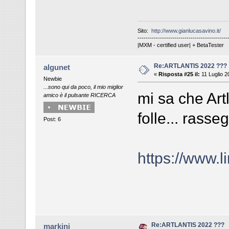
Sito:
http://www.gianlucasavino.it/
--------------------------------------------
|MXM - certified user| + BetaTester
Re:ARTLANTIS 2022 ???
algunet
«
Risposta #25 il:
11 Luglio 2
Newbie
...sono qui da poco, il mio miglior
mi sa che Art
amico è il pulsante RICERCA
folle... rasse
Post: 6
https://www.
Re:ARTLANTIS 2022 ???
markini