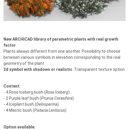
New ARCHICAD library of parametric plants with real growth
factor
.
Plants always different from one another. Possibility to choose
between various symbols in elevation corresponding to the real
geometry of the plant.
2d symbol with shadows or realistic
. Transparent texture option.
Content:
- 4 Rose Iceberg bush (
Rose Iceberg
)
- 2 Purple leaf bush (
Prunus Cerasifera
)
- 4 Iceplant bush (
Delosperma
)
- 4 Mastic bush (
Pistacia Lentiscus
)
Option available: