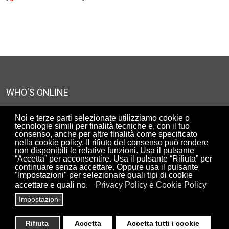
WHO'S ONLINE
We have 1485 guests and no members online
Noi e terze parti selezionate utilizziamo cookie o
tecnologie simili per finalità tecniche e, con il tuo
consenso, anche per altre finalità come specificato
nella cookie policy. Il rifiuto del consenso può rendere
UTENTI ISCRITTI AL SITO
non disponibili le relative funzioni. Usa il pulsante
“Accetta” per acconsentire. Usa il pulsante “Rifiuta” per
90306
continuare senza accettare. Oppure usa il pulsante
"Impostazioni" per selezionare quali tipi di cookie
accettare e quali no.
Privacy Policy e Cookie Policy
Impostazioni
Copyright© ArchiRADAR - Associazione di promozione sociale -
via Clemente X n.18, 00167 Roma, Italy -
Privacy & Policy
Rifiuta
Accetta
Accetta tutti i cookie