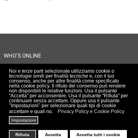
WHO'S ONLINE
We have 1249 guests and no members online
Noi e terze parti selezionate utilizziamo cookie o
tecnologie simili per finalità tecniche e, con il tuo
consenso, anche per altre finalità come specificato
nella cookie policy. Il rifiuto del consenso può rendere
UTENTI ISCRITTI AL SITO
non disponibili le relative funzioni. Usa il pulsante
“Accetta” per acconsentire. Usa il pulsante “Rifiuta” per
90305
continuare senza accettare. Oppure usa il pulsante
"Impostazioni" per selezionare quali tipi di cookie
accettare e quali no.
Privacy Policy e Cookie Policy
Impostazioni
Copyright© ArchiRADAR - Associazione di promozione sociale -
via Clemente X n.18, 00167 Roma, Italy -
Privacy & Policy
Rifiuta
Accetta
Accetta tutti i cookie