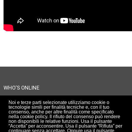
WHO'S ONLINE
We have 2877 guests and no members online
Noi e terze parti selezionate utilizziamo cookie o
tecnologie simili per finalità tecniche e, con il tuo
consenso, anche per altre finalità come specificato
nella cookie policy. Il rifiuto del consenso può rendere
UTENTI ISCRITTI AL SITO
non disponibili le relative funzioni. Usa il pulsante
“Accetta” per acconsentire. Usa il pulsante “Rifiuta” per
90315
continuare senza accettare. Oppure usa il pulsante