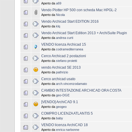
Aperto da
a69
Vendo Plotter HP 500 con scheda Mac HPGL-2
Aperto da
Nicola
Vendo Archicad Start EDITION 2016
Aperto da
klq
Vendo Archicad Start Edition 2013 + ArchiSuite Plugin
Aperto da
andrea curti
VENDO licenza Archicad 15
Aperto da
codramediterranea
Cerco Archicad 2 postazioni
Aperto da
stefano proietti
vendo Archicad SE 2013
Aperto da
pathrizio
Cerco archicad usato
Aperto da
arch.vincenzodamato
CAMBIO INTESTAZIONE ARCHICAD ORA COSTA
Aperto da
geo-DGE
[VENDO] ArchiCAD 9.1
Aperto da
geogeo
COMPRO LICENZA ATLANTIS 5
Aperto da
baby
VENDO licenza ArchiCAD 18
Aperto da
enrica narbonne