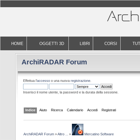
HOME
OGGETTI 3D
LIBRI
CORSI
TUT
ArchiRADAR Forum
Effettua l'
accesso
o una nuova
registrazione
.
Inserisci il nome utente, la password e la durata della sessione.
Indice
Aiuto
Ricerca
Calendario
Accedi
Registrati
ArchiRADAR Forum
»
Altro ...
»
Mercatino Software