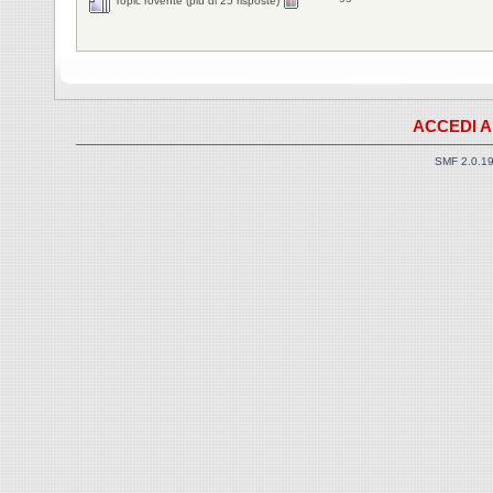
Topic rovente (più di 25 risposte)
ACCEDI A
SMF 2.0.1