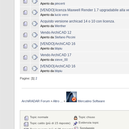
Aperto da
pincerti
[VENDO] licenza Maxwell Render 1.7 upgradabile alla v
Aperto da
lucio vero
Acquisto versione archicad 14 o 10 con licenza.
Aperto da
Werther
Vendo ArchiCAD 12
Aperto da
Stefano Piccini
[VENDO] ArchiCAD 16
Aperto da
bbpiu
Vendo ArchiCAD 17
Aperto da
steve_00
[VENDO] ArchiCAD 16
Aperto da
bbpiu
Pagine: [
1
]
2
ArchiRADAR Forum
»
Altro ...
»
Mercatino Software
Topic normale
Topic chiuso
Evidenzia topic
Topic caldo (più di 15 risposte)
Sondaggio