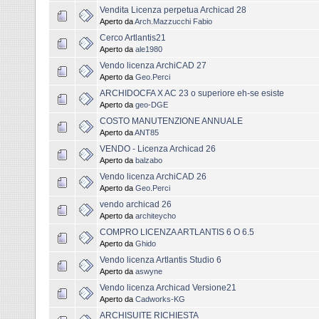
Vendita Licenza perpetua Archicad 28
Aperto da
Arch.Mazzucchi Fabio
Cerco Artlantis21
Aperto da
ale1980
Vendo licenza ArchiCAD 27
Aperto da
Geo.Perci
ARCHIDOCFA X AC 23 o superiore eh-se esiste
Aperto da
geo-DGE
COSTO MANUTENZIONE ANNUALE
Aperto da
ANT85
VENDO - Licenza Archicad 26
Aperto da
balzabo
Vendo licenza ArchiCAD 26
Aperto da
Geo.Perci
vendo archicad 26
Aperto da
architeycho
COMPRO LICENZA ARTLANTIS 6 O 6.5
Aperto da
Ghido
Vendo licenza Artlantis Studio 6
Aperto da
aswyne
Vendo licenza Archicad Versione21
Aperto da
Cadworks-KG
ARCHISUITE RICHIESTA