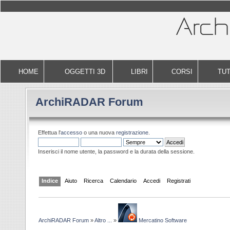
HOME
OGGETTI 3D
LIBRI
CORSI
TUT
ArchiRADAR Forum
Effettua l'
accesso
o una nuova
registrazione
.
Inserisci il nome utente, la password e la durata della sessione.
Indice
Aiuto
Ricerca
Calendario
Accedi
Registrati
ArchiRADAR Forum
»
Altro ...
»
Mercatino Software