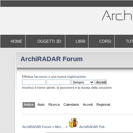
HOME
OGGETTI 3D
LIBRI
CORSI
TUT
ArchiRADAR Forum
Effettua l'
accesso
o una nuova
registrazione
.
Inserisci il nome utente, la password e la durata della sessione.
Indice
Aiuto
Ricerca
Calendario
Accedi
Registrati
ArchiRADAR Forum
»
Altro ...
»
ArchiRADAR Pub