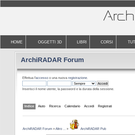
HOME
OGGETTI 3D
LIBRI
CORSI
TUT
ArchiRADAR Forum
Effettua l'
accesso
o una nuova
registrazione
.
Inserisci il nome utente, la password e la durata della sessione.
Indice
Aiuto
Ricerca
Calendario
Accedi
Registrati
ArchiRADAR Forum
»
Altro ...
»
ArchiRADAR Pub