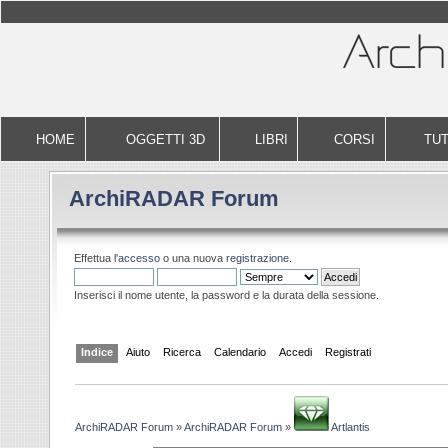
HOME
OGGETTI 3D
LIBRI
CORSI
TUT
ArchiRADAR Forum
Effettua l'
accesso
o una nuova
registrazione
.
Inserisci il nome utente, la password e la durata della sessione.
Indice
Aiuto
Ricerca
Calendario
Accedi
Registrati
ArchiRADAR Forum
»
ArchiRADAR Forum
»
Artlantis